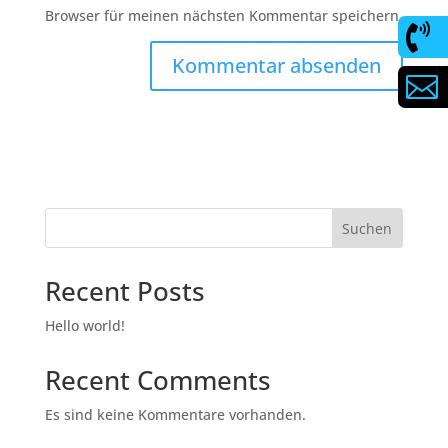
Browser für meinen nächsten Kommentar speichern.


A
l
t
e
r
n
Suchen
a
t
Recent Posts
i
v
Hello world!
e
:
Recent Comments
Es sind keine Kommentare vorhanden.