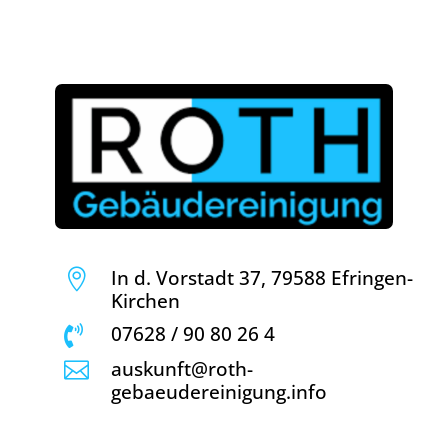
In d. Vorstadt 37, 79588 Efringen-

Kirchen
07628 / 90 80 26 4

auskunft@roth-

gebaeudereinigung.info